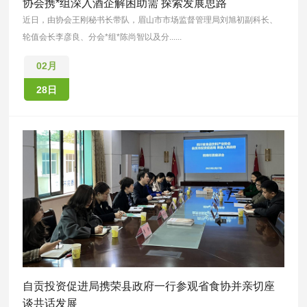
协会携*组深入酒企解困助需 探索发展思路
近日，由协会王刚秘书长带队，眉山市市场监督管理局刘旭初副科长、
轮值会长李彦良、分会*组*陈尚智以及分......
02月
28日
自贡投资促进局携荣县政府一行参观省食协并亲切座
谈共话发展