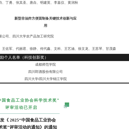
功、丁勇、张其圣、唐垚、明建英、李嘉仪、黄润秋
新型非油炸方便面制备关键技术创新与应
用
限公司、四川大学农产品加工研究院
、王佐军、代丽君、徐静、何代鑫、文科、王艺涵、徐文龙、王苏琴、甘茂森
励个人名单（科技创新奖）
成都师范学院
四川郎酒股份有限公司
四川大学/四川大学锦江学院
“中国食品工业协会科学技术奖”
评审活动已开启
发《 2025“中国食品工业协会
术奖”评审活动的通知》的通知