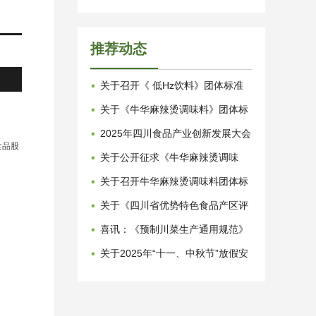
推荐动态
·
关于召开《 低Hz饮料》团体标准
评审会议的通知
·
关于《牛华麻辣烫调味料》团体标
准发布的公告
·
2025年四川食品产业创新发展大会
食品股
暨供需对接活动在新津举行
·
关于公开征求《牛华麻辣烫调味
料》团体标准意见的函
·
关于召开牛华麻辣烫调味料团体标
准专家评审会的通知
·
关于《四川省优势特色食品产区评
价规范》等四项团标发布公告
·
喜讯：《预制川菜生产通用规范》
地方标准实施
·
关于2025年“十一、中秋节”放假安
排的通知