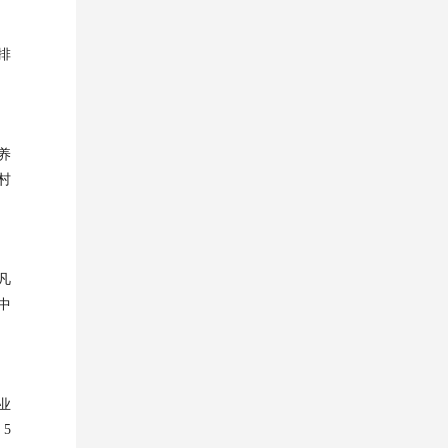
排
养
村
凡
中
业
5