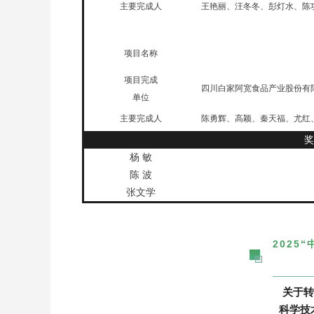
主要完成人
王艳丽、汪冬冬、彭灯水、陈
_
项目名称
项目完成
四川白家阿宽食品产业股份有
单位
主要完成人
陈勇辉、高颖、秦天福、尤红
奖
杨 敏
陈 波
张文学
2025
关于转
科学技