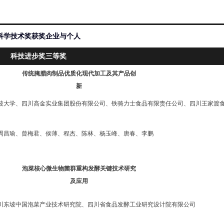
科学技术奖获奖企业与个人
科技进步奖三等奖
传统腌腊肉制品优质化现代加工及其产品创
新
波大学、四川高金实业集团股份有限公司、铁骑力士食品有限责任公司、四川王家渡
周昌瑜、曾梅君、侯薄、程杰、陈林、杨玉峰、唐春、李鹏
泡菜核心微生物菌群重构发酵关键技术研究
及应用
川东坡中国泡菜产业技术研究院、四川省食品发酵工业研究设计院有限公司