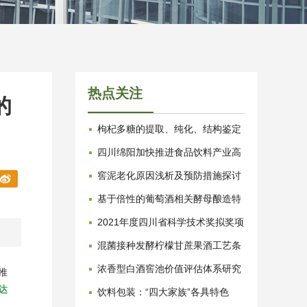
热点关注
的
·
枸杞多糖的提取、纯化、结构鉴定
及药理作用研究进展
·
四川绵阳加快推进食品饮料产业高
质量发展
·
窖泥老化原因浅析及预防措施探讨
·
基于倍性的葡萄酒相关酵母酿造特
性研究进展
·
2021年度四川省科学技术奖拟奖项
目公示 涉及食品领域24项
·
混菌接种发酵柠檬甘蔗果酒工艺条
件优化
·
浓香型白酒窖池价值评估体系研究
推
（二） ——窖池价值的评估方法
·
达
饮料包装：“四大家族”各具特色