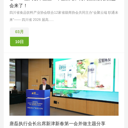
会来了！
四川省食品饮料产业协会联合12家省级商协会共同主办“会聚云端 职通未
来”—— 四川省 2026 届高......
03月
10日
唐磊执行会长出席新津新春第一会并做主题分享