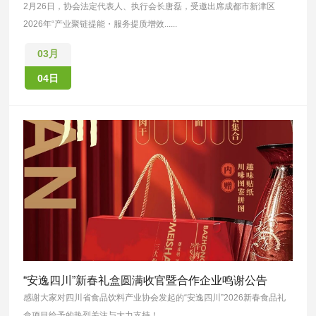
2月26日，协会法定代表人、执行会长唐磊，受邀出席成都市新津区
2026年“产业聚链提能・服务提质增效......
03月
04日
“安逸四川”新春礼盒圆满收官暨合作企业鸣谢公告
感谢大家对四川省食品饮料产业协会发起的“安逸四川”2026新春食品礼
盒项目给予的热烈关注与大力支持！......