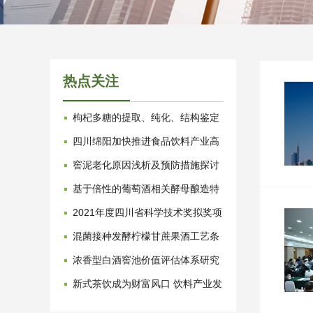
热点关注
·
枸杞多糖的提取、纯化、结构鉴定
及药理作用研究进展
·
四川绵阳加快推进食品饮料产业高
质量发展
·
窖泥老化原因浅析及预防措施探讨
·
基于倍性的葡萄酒相关酵母酿造特
性研究进展
·
2021年度四川省科学技术奖拟奖项
目公示 涉及食品领域24项
·
混菌接种发酵柠檬甘蔗果酒工艺条
件优化
·
浓香型白酒窖池价值评估体系研究
（二） ——窖池价值的评估方法
·
新式茶饮成为财富风口 饮料产业发
展大会解读新趋势