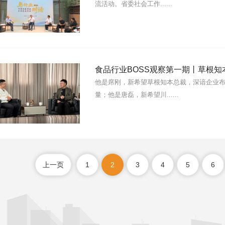
流活动。省委社会工作......
食品行业BOSS观察第一期丨草根知
他是席刚，新希望草根知本总裁，深谙企业布
量；他是唐磊，新希望川......
上一页
1
2
3
4
5
6