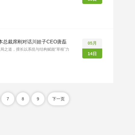
本总裁席刚对话川娃子CEO唐磊
05月
局之道，擅长以系统与结构赋能“草根”力
14日
7
8
9
下一页