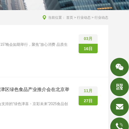
当前位置：
首页
>
行业动态
> 行业动态
03月
3·15”晚会如期举行，聚焦“放心消费 品质生
16日
新津区绿色食品产业推介会在北京举
11月
27日
会支持的“绿色津喜・京彩未来”2025食品创